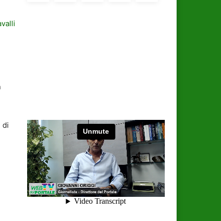
valli
n
 di