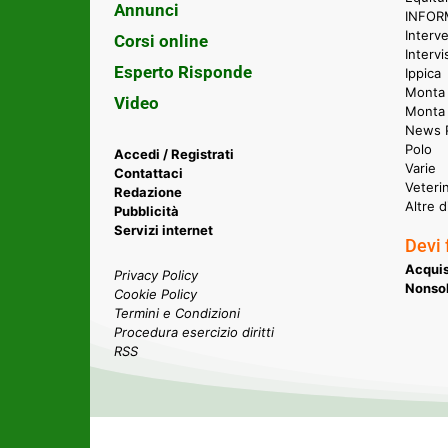
Annunci
INFORM
Interve
Corsi online
Intervi
Esperto Risponde
Ippica
Monta 
Video
Monta
News P
Polo
Accedi / Registrati
Varie
Contattaci
Veteri
Redazione
Altre d
Pubblicità
Servizi internet
Devi 
Acquis
Privacy Policy
Nonsol
Cookie Policy
Termini e Condizioni
Procedura esercizio diritti
RSS