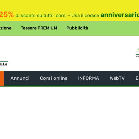
25%
anniversari
di sconto su tutti i corsi - Usa il codice
zione
Tessere PREMIUM
Pubblicità
Annunci
Corsi online
INFORMA
WebTV
E