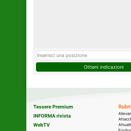
Ottieni indicazioni
Rubri
Tessere Premium
Alleva
INFORMA rivista
Attacc
WebTV
Attual
Equitu