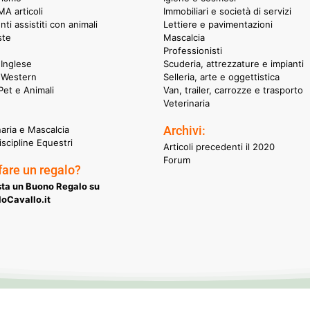
A articoli
Immobiliari e società di servizi
nti assistiti con animali
Lettiere e pavimentazioni
ste
Mascalcia
Professionisti
Inglese
Scuderia, attrezzature e impianti
 Western
Selleria, arte e oggettistica
et e Animali
Van, trailer, carrozze e trasporto
Veterinaria
Archivi:
naria e Mascalcia
iscipline Equestri
Articoli precedenti il 2020
Forum
fare un regalo?
ta un Buono Regalo su
oCavallo.it