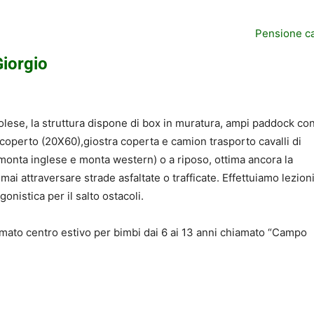
Pensione ca
Giorgio
ese, la struttura dispone di box in muratura, ampi paddock co
operto (20X60),giostra coperta e camion trasporto cavalli di
o (monta inglese e monta western) o a riposo, ottima ancora la
ai attraversare strade asfaltate o trafficate. Effettuiamo lezioni
onistica per il salto ostacoli.
amato centro estivo per bimbi dai 6 ai 13 anni chiamato “Campo