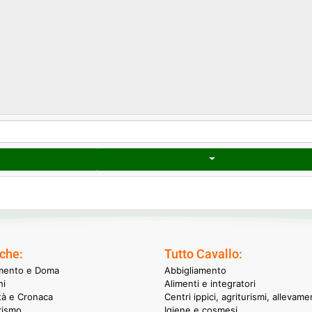
che:
Tutto Cavallo:
mento e Doma
Abbigliamento
hi
Alimenti e integratori
ità e Cronaca
Centri ippici, agriturismi, allevame
rismo
Igiene e cosmesi