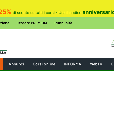
25%
anniversari
di sconto su tutti i corsi - Usa il codice
zione
Tessere PREMIUM
Pubblicità
Annunci
Corsi online
INFORMA
WebTV
E