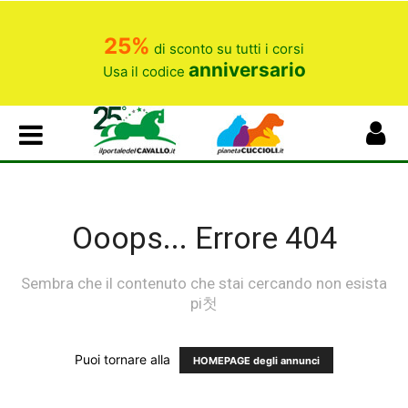
25%
di sconto su tutti i corsi
anniversario
Usa il codice
Ooops... Errore 404
Sembra che il contenuto che stai cercando non esista
pi첫
Puoi tornare alla
HOMEPAGE degli annunci