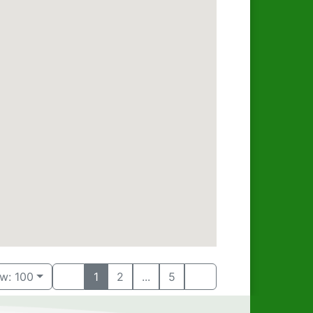
w: 100
1
2
...
5