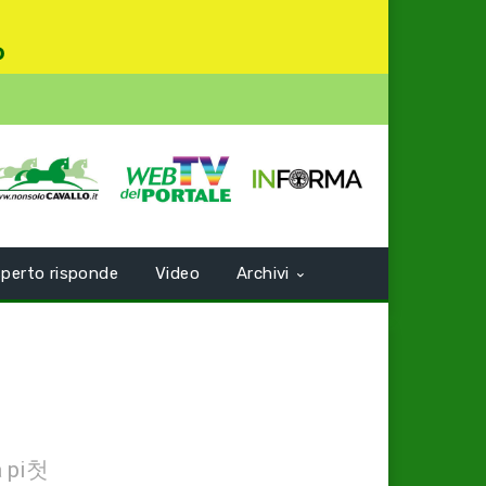
o
perto risponde
Video
Archivi
a pi첫