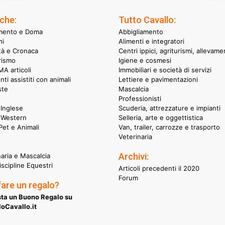
che:
Tutto Cavallo:
mento e Doma
Abbigliamento
hi
Alimenti e integratori
ità e Cronaca
Centri ippici, agriturismi, allevame
rismo
Igiene e cosmesi
A articoli
Immobiliari e società di servizi
nti assistiti con animali
Lettiere e pavimentazioni
ste
Mascalcia
Professionisti
Inglese
Scuderia, attrezzature e impianti
 Western
Selleria, arte e oggettistica
et e Animali
Van, trailer, carrozze e trasporto
Veterinaria
Archivi:
naria e Mascalcia
iscipline Equestri
Articoli precedenti il 2020
Forum
fare un regalo?
ta un Buono Regalo su
oCavallo.it