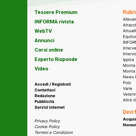
Rubri
Tessere Premium
Alleva
INFORMA rivista
Attacc
WebTV
Attual
Equitu
Annunci
INFORM
Interve
Corsi online
Intervi
Esperto Risponde
Ippica
Monta 
Video
Monta
News P
Polo
Accedi / Registrati
Varie
Contattaci
Veteri
Redazione
Altre d
Pubblicità
Servizi internet
Devi 
Acquis
Privacy Policy
Nonsol
Cookie Policy
Termini e Condizioni