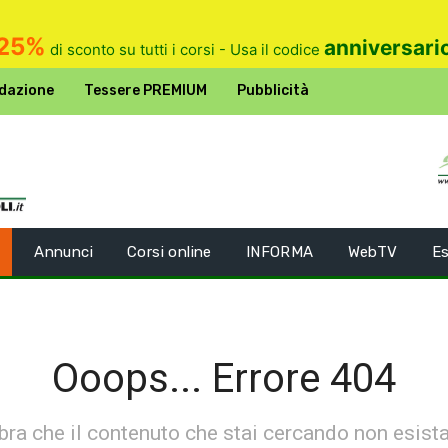
25%
anniversari
di sconto su tutti i corsi - Usa il codice
dazione
Tessere PREMIUM
Pubblicità
Annunci
Corsi online
INFORMA
WebTV
Es
Ooops... Errore 404
ra che il contenuto che stai cercando non esist