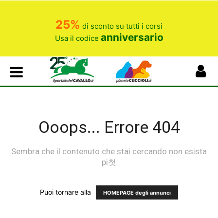
25%
di sconto su tutti i corsi
anniversario
Usa il codice
Ooops... Errore 404
Sembra che il contenuto che stai cercando non esista
pi첫
Puoi tornare alla
HOMEPAGE degli annunci