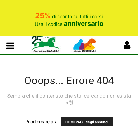
25%
di sconto su tutti i corsi
anniversario
Usa il codice
Ooops... Errore 404
Sembra che il contenuto che stai cercando non esista
pi첫
Puoi tornare alla
HOMEPAGE degli annunci