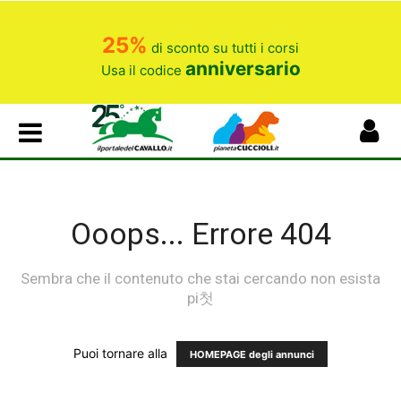
25%
di sconto su tutti i corsi
anniversario
Usa il codice
Ooops... Errore 404
Sembra che il contenuto che stai cercando non esista
pi첫
Puoi tornare alla
HOMEPAGE degli annunci