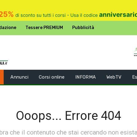
25%
anniversari
di sconto su tutti i corsi - Usa il codice
dazione
Tessere PREMIUM
Pubblicità
Annunci
Corsi online
INFORMA
WebTV
Es
Ooops... Errore 404
ra che il contenuto che stai cercando non esist