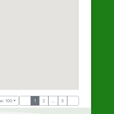
w: 100
1
2
...
5