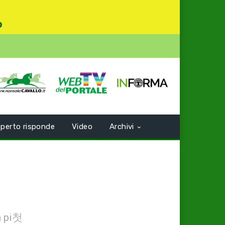
o
perto risponde
Video
Archivi
a pi첫