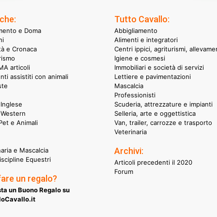
che:
Tutto Cavallo:
mento e Doma
Abbigliamento
hi
Alimenti e integratori
ità e Cronaca
Centri ippici, agriturismi, allevame
rismo
Igiene e cosmesi
A articoli
Immobiliari e società di servizi
nti assistiti con animali
Lettiere e pavimentazioni
ste
Mascalcia
Professionisti
Inglese
Scuderia, attrezzature e impianti
 Western
Selleria, arte e oggettistica
et e Animali
Van, trailer, carrozze e trasporto
Veterinaria
Archivi:
naria e Mascalcia
iscipline Equestri
Articoli precedenti il 2020
Forum
fare un regalo?
ta un Buono Regalo su
oCavallo.it