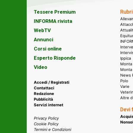
Rubri
Tessere Premium
Alleva
INFORMA rivista
Attacc
WebTV
Attual
Equitu
Annunci
INFORM
Interve
Corsi online
Intervi
Esperto Risponde
Ippica
Monta 
Video
Monta
News P
Polo
Accedi / Registrati
Varie
Contattaci
Veteri
Redazione
Altre d
Pubblicità
Servizi internet
Devi 
Acquis
Privacy Policy
Nonsol
Cookie Policy
Termini e Condizioni